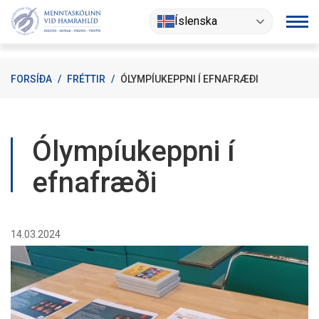
Fara
Íslenska
í
efni
FORSÍÐA
/
FRÉTTIR
/
ÓLYMPÍUKEPPNI Í EFNAFRÆÐI
Ólympíukeppni í
efnafræði
14.03.2024