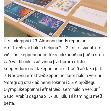
Úrslitakeppni í 23. Almennu landskeppninni í
efnafræði var haldin helgina 2. - 3. mars. Þar áttum
við fjóra keppendur og tókst okkur að ná þriðja sæti.
Það var til mikils að vinna því fjórum efstu
keppendum úrslitakeppninnar er boðið að taka þátt í
7. Norrænu efnafræðikeppninni sem haldin verður í
Noregi og strax að henni lokinni í 56. Alþjóðlegu
Ólympíukeppninni í efnafræði sem haldin verður í
Saudi Arabíu dagana 21. - 30. júlí. Til hamingju með
þetta.