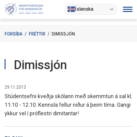
Fara
Íslenska
í
efni
FORSÍÐA
/
FRÉTTIR
/
DIMISSJÓN
Dimissjón
29.11.2013
Stúdentsefni kveðja skólann með skemmtun á sal kl.
11:10 - 12.10. Kennsla fellur niður á þeim tíma. Gangi
ykkur vel í próflestri dimitantar!