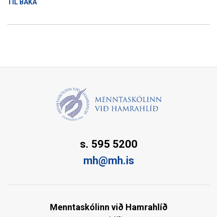
TIL BAKA
s. 595 5200
mh@mh.is
Menntaskólinn við Hamrahlíð