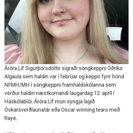
Áróra Líf Sigurþórsdóttir sigraði söngkeppni Óðríks
Algaula sem haldin var í febrúar og keppir fyrir hönd
NFMH/MH í söngkeppni framhaldskólanna sem
verður haldin næstkomandi laugardag 12. apríl í
Háskólabíói. Áróra Líf mun syngja lagið
Óskarsverðlaunatár eða Oscar winning tears með
Raye.