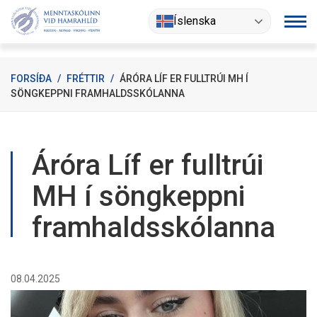
Fara
Íslenska
í
efni
FORSÍÐA
/
FRÉTTIR
/
ÁRÓRA LÍF ER FULLTRÚI MH Í
SÖNGKEPPNI FRAMHALDSSKÓLANNA
Áróra Líf er fulltrúi
MH í söngkeppni
framhaldsskólanna
08.04.2025