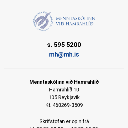
s. 595 5200
mh@mh.is
Menntaskólinn við Hamrahlíð
Hamrahlíð 10
105 Reykjavík
Kt. 460269-3509
Skrifstofan er opin frá