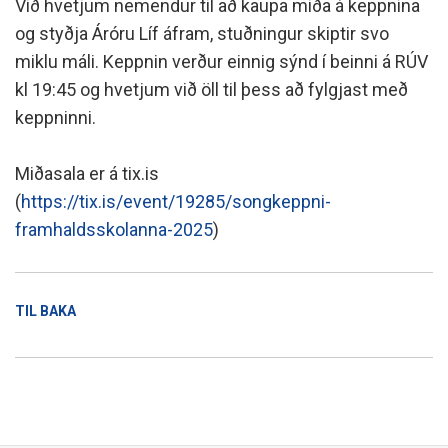
Við hvetjum nemendur til að kaupa miða á keppnina
og styðja Áróru Líf áfram, stuðningur skiptir svo
miklu máli. Keppnin verður einnig sýnd í beinni á RÚV
kl 19:45 og hvetjum við öll til þess að fylgjast með
keppninni.
Miðasala er á tix.is
(
https://tix.is/event/19285/songkeppni-
framhaldsskolanna-2025
)
TIL BAKA