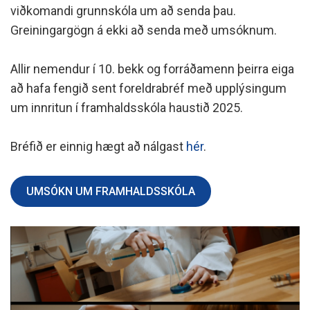
viðkomandi grunnskóla um að senda þau.
Greiningargögn á ekki að senda með umsóknum.
Allir nemendur í 10. bekk og forráðamenn þeirra eiga
að hafa fengið sent foreldrabréf með upplýsingum
um innritun í framhaldsskóla haustið 2025.
Bréfið er einnig hægt að nálgast
hér
.
UMSÓKN UM FRAMHALDSSKÓLA