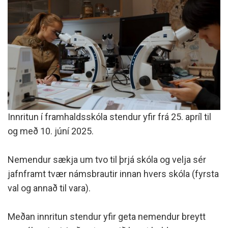
Innritun í framhaldsskóla stendur yfir frá 25. apríl til
og með 10. júní 2025.
Nemendur sækja um tvo til þrjá skóla og velja sér
jafnframt tvær námsbrautir innan hvers skóla (fyrsta
val og annað til vara).
Meðan innritun stendur yfir geta nemendur breytt