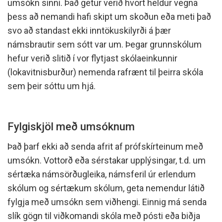
umsókn sinni. Það getur verið hvort heldur vegna
þess að nemandi hafi skipt um skoðun eða meti það
svo að standast ekki inntökuskilyrði á þær
námsbrautir sem sótt var um. Þegar grunnskólum
hefur verið slitið í vor flytjast skólaeinkunnir
(lokavitnisburður) nemenda rafrænt til þeirra skóla
sem þeir sóttu um hjá.
Fylgiskjöl með umsóknum
Það þarf ekki að senda afrit af prófskírteinum með
umsókn. Vottorð eða sérstakar upplýsingar, t.d. um
sértæka námsörðugleika, námsferil úr erlendum
skólum og sértækum skólum, geta nemendur látið
fylgja með umsókn sem viðhengi. Einnig má senda
slík gögn til viðkomandi skóla með pósti eða biðja