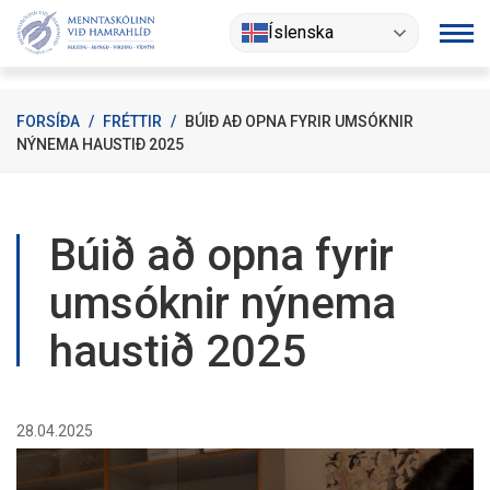
Fara
Íslenska
í
efni
FORSÍÐA
/
FRÉTTIR
/
BÚIÐ AÐ OPNA FYRIR UMSÓKNIR
NÝNEMA HAUSTIÐ 2025
Búið að opna fyrir
umsóknir nýnema
haustið 2025
28.04.2025