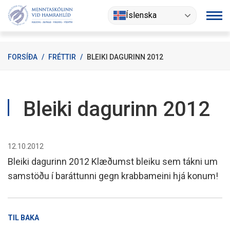
Fara
Íslenska
í
efni
FORSÍÐA
/
FRÉTTIR
/
BLEIKI DAGURINN 2012
Bleiki dagurinn 2012
12.10.2012
Bleiki dagurinn 2012 Klæðumst bleiku sem tákni um
samstöðu í baráttunni gegn krabbameini hjá konum!
TIL BAKA