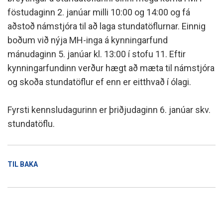
föstudaginn 2. janúar milli 10:00 og 14:00 og fá
aðstoð námstjóra til að laga stundatöflurnar. Einnig
boðum við nýja MH-inga á kynningarfund
mánudaginn 5. janúar kl. 13:00 í stofu 11. Eftir
kynningarfundinn verður hægt að mæta til námstjóra
og skoða stundatöflur ef enn er eitthvað í ólagi.
Fyrsti kennsludagurinn er þriðjudaginn 6. janúar skv.
stundatöflu.
TIL BAKA