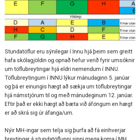
Stundatöflur eru sýnilegar í Innu hjá þeim sem greitt
hafa skólagjöldin og opnað hefur verið fyrir umsóknir
um töflubreytingar hjá eldri nemendum í INNU.
Töflubreytingum í INNU lýkur mánudaginn 5. janúar
og þá er einungis hægt að sækja um töflubreytingar
hjá námstjórum til og með mánudeginum 12. janúar.
Eftir það er ekki hægt að bæta við áföngum en hægt
er að skrá sig úr áfanga/um.
Nýir MH-ingar sem telja sig þurfa að fá einhverjar
breytingar á stundatöflunni sinni mega koma í MH