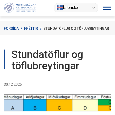
Fara
Íslenska
í
efni
FORSÍÐA
/
FRÉTTIR
/
STUNDATÖFLUR OG TÖFLUBREYTINGAR
Stundatöflur og
töflubreytingar
30.12.2025