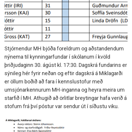
Stjórnendur MH bjóða foreldrum og aðstandendum
nýnema til kynningarfundar í skólanum í kvöld
þriðjudaginn 30. ágúst kl. 17:30. Dagskrá fundarins er
sýnileg hér fyrir neðan og eftir dagskrá á Miklagarði
er öllum boðið að fara í kennslustofur með
umsjónarkennurum MH-inganna og heyra meira um
starfið í MH. Athugið að örlitlar breytingar hafa verið á
stofum frá því póstur var sendur út í síðustu viku.