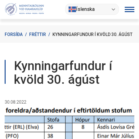
Fara
Íslenska
í
efni
FORSÍÐA
/
FRÉTTIR
/
KYNNINGARFUNDUR Í KVÖLD 30. ÁGÚST
Kynningarfundur í
kvöld 30. ágúst
30.08.2022