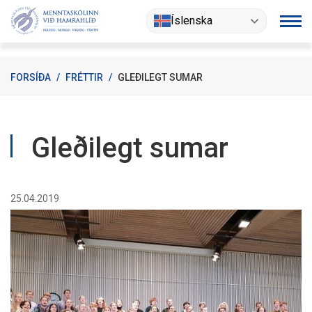
Fara
Íslenska
í
efni
FORSÍÐA
/
FRÉTTIR
/
GLEÐILEGT SUMAR
Gleðilegt sumar
25.04.2019