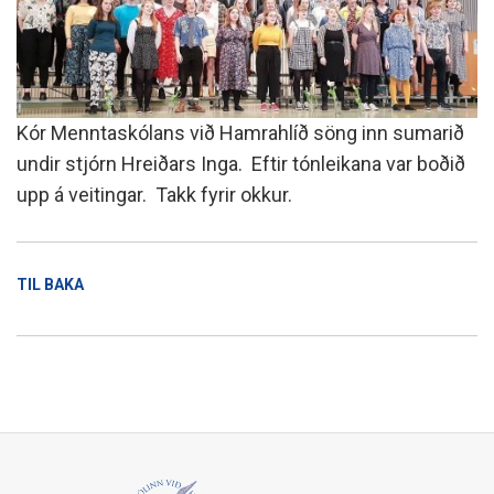
Kór Menntaskólans við Hamrahlíð söng inn sumarið
undir stjórn Hreiðars Inga. Eftir tónleikana var boðið
upp á veitingar. Takk fyrir okkur.
TIL BAKA