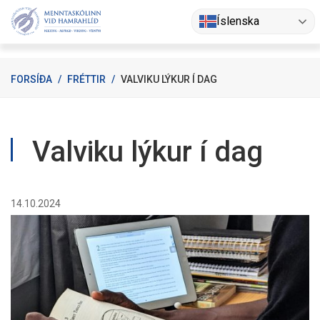
Fara
Íslenska
í
efni
FORSÍÐA
/
FRÉTTIR
/
VALVIKU LÝKUR Í DAG
Valviku lýkur í dag
14.10.2024