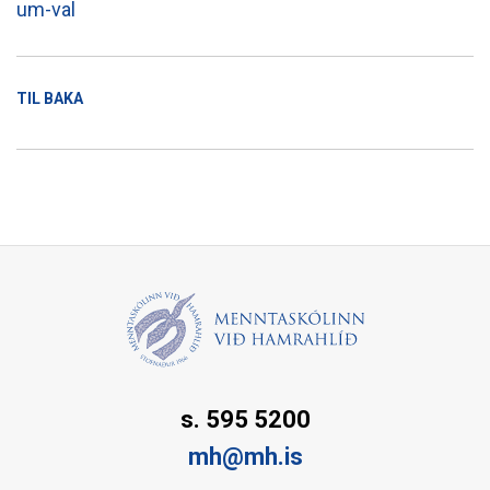
um-val
TIL BAKA
s. 595 5200
mh@mh.is