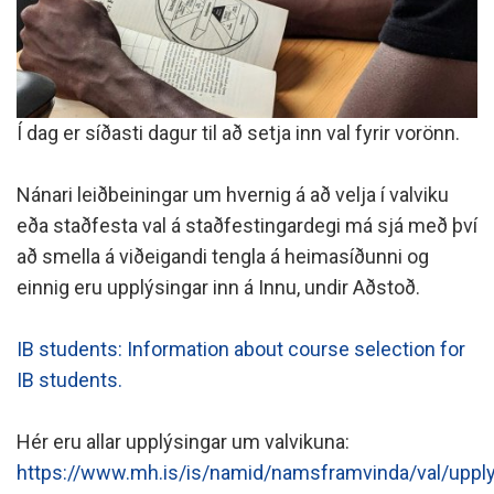
Í dag er síðasti dagur til að setja inn val fyrir vorönn.
Nánari leiðbeiningar um hvernig á að velja í valviku
eða staðfesta val á staðfestingardegi má sjá með því
að smella á viðeigandi tengla á heimasíðunni og
einnig eru upplýsingar inn á Innu, undir Aðstoð.
IB students: Information about course selection for
IB students.
Hér eru allar upplýsingar um valvikuna:
https://www.mh.is/is/namid/namsframvinda/val/upply