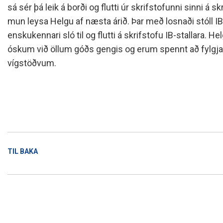
Skólanámskrá
Norska o
Students
sá sér þá leik á borði og flutti úr skrifstofunni sinni á 
mun leysa Helgu af næsta árið. Þar með losnaði stóll IB
Stefnur og áætlanir
Bókalista
The EE P
Umsóknir
enskukennari sló til og flutti á skrifstofu IB-stallara. 
Jafnlaunakerfi
Afreksíþr
óskum við öllum góðs gengis og erum spennt að fylgj
Umhverfismál
Umsókn u
vígstöðvum.
Samstarfsverkefni innanlands
Inntökusk
Þróunarverkefni og erlent
samstarf
Ársskýrslur og samningar
Sjálfsmat
Fundargerðir skólanefndar
Kynning á MH
TIL BAKA