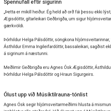
Spennufall eftir sigurinn
Skólanámskrá
Norska o
Students
Stefnur og áætlanir
Bókalista
The EE P
„Þetta er mikill heiður. Ég held að orð fái þessu ekki lýs
Umsóknir
Jafnlaunakerfi
Afreksíþr
Ægisdóttir, gítarleikari Geðbrigða, um sigur hljómsveita
Umhverfismál
gærkvöldi.
Umsókn u
Samstarfsverkefni innanlands
Inntökusk
Þróunarverkefni og erlent
Þórhildur Helga Pálsdóttir, söngkona hljómsveitarinnar, 
samstarf
Ásthildur Emma Ingileifardóttir, bassaleikari, sagðist ek
á sigrinum á næstunni.
Ársskýrslur og samningar
Sjálfsmat
Meðlimir Geðbrigða eru Agnes Ósk Ægisdóttir, Ásthildur
Fundargerðir skólanefndar
Þórhildur Helga Pálsdóttir og Hraun Sigurgeirs.
Kynning á MH
Ólust upp við Músíktilrauna-tónlist
Agnes Ósk segir hljómsveitarmeðlimi hlusta á mismuna