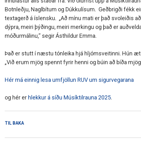
innblástur alls staðar frá. Við ólumst upp á Músíktilraun
Botnleðju, Naglbítum og Dúkkulísum. Geðbrigði fékk ein
textagerð á íslensku. „Að mínu mati er það svoleiðis að
dýpra, meiri þýðingu, meiri merkingu og það er auðveldar
móðurmálinu,“ segir Ásthildur Emma.
Það er stutt í næstu tónleika hjá hljómsveitinni. Hún æt
„Við erum mjög spennt fyrir henni og búin að bíða mjög 
Hér má einnig lesa umfjöllun RUV um sigurvegarana
og hér er
hlekkur á síðu Músíktilrauna 2025
.
TIL BAKA