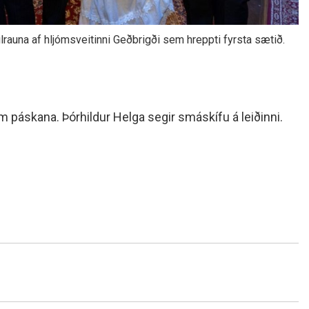
lrauna af hljómsveitinni Geðbrigði sem hreppti fyrsta sætið.
um páskana. Þórhildur Helga segir smáskífu á leiðinni.