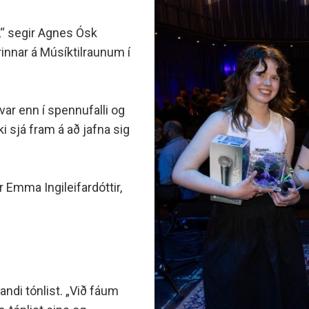
Fall í áfanga og fall á önn
g sænska
 counselling
Nemenda- og hollvinas
Úrsögn úr áfanga
r
rocess at MH
Minningarsjóður um Sverr
t,“ segir Agnes Ósk
 og inntökuskilyrði
Einarsson
IB-nemar
óttaval
rinnar á Músíktilraunum í
Beneventumsjóður
Einingar fyrir félagsstörf
m skólavist
ilyrði og úrvinnsla
var enn í spennufalli og
ki sjá fram á að jafna sig
 Emma Ingileifardóttir,
ndi tónlist. „Við fáum