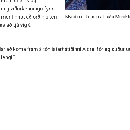
a-tónlist eins og
nig viðurkenningu fyrir
 mér finnst að orðin skeri
Myndin er fengin af síðu Músíkti
a að tjá sig á
lar að koma fram á tónlistarhátíðinni Aldrei fór ég suður 
lengi.“