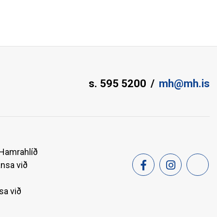
s. 595 5200
mh@mh.is
 Hamrahlíð
ansa við
sa við