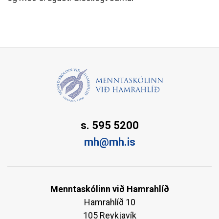
s. 595 5200
mh@mh.is
Menntaskólinn við Hamrahlíð
Hamrahlíð 10
105 Reykjavík