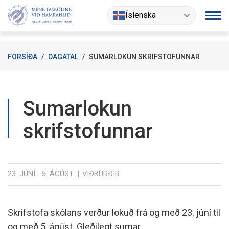
Fara
Íslenska
í
efni
FORSÍÐA
/
DAGATAL
/
SUMARLOKUN SKRIFSTOFUNNAR
Sumarlokun
skrifstofunnar
23. JÚNÍ - 5. ÁGÚST
VIÐBURÐIR
Skrifstofa skólans verður lokuð frá og með 23. júní til
og með 5. ágúst. Gleðilegt sumar