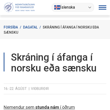
Fara
Íslenska
í
efni
FORSÍÐA
/
DAGATAL
/
SKRÁNING Í ÁFANGA Í NORSKU EÐA
SÆNSKU
Skráning í áfanga í
norsku eða sænsku
16.-22. ÁGÚST
VIÐBURÐIR
Nemendur sem
stunda nám
í öðrum