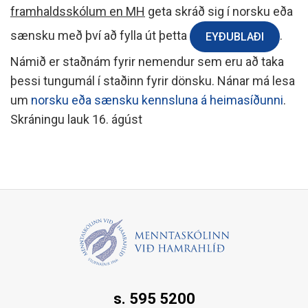
framhaldsskólum en MH
geta skráð sig í norsku eða
sænsku með því að fylla út þetta
.
EYÐUBLAÐI
Námið er staðnám fyrir nemendur sem eru að taka
þessi tungumál í staðinn fyrir dönsku. Nánar má lesa
um
norsku eða sænsku kennsluna á heimasíðunni
.
Skráningu lauk 16. ágúst
s. 595 5200