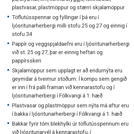
plastvasar, plastmöppur og stærri skjalamöppur
Töflutússpennar og fyllingar í þá eru í
ljósritunarherbergi milli stofu 25 og 27 og einnig í
stofu 34
Pappír og veggspjaldaefni eru í ljósritunarherbergi
við st. 25 og 27, þar er einnig heftari og
pappírsskeri
Skjalamöppur sem upplagt er að endurnýta eru
geymdar á tveimur stöðum: Í kompu sem gengið
er inn í frá palli framan við kennarastofu og í
ljósritunarherbergi í Fólkvangi á 1. hæð
Plastvasar og plastmöppur sem nýta má aftur eru
í bakka í ljósritunarherbergi í Fólkvangi á 1. hæð
Bakkar fyrir tóm blekhylki úr töflutússpennum eru
við ljósritunarvél á kennarastofu, í