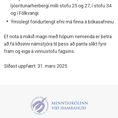
ljósritunarherbergi milli stofu 25 og 27, í stofu 34
og í Fólkvangi.
Ýmislegt föndurtengt efni má finna á bókasafninu
Ef nota á mikið magn með hópum nemenda er betra
að fá liðsinni námstjóra til þess að panta slíkt fyrir
fram og eiga á vinnustofu fagsins.
Síðast uppfært: 31. mars 2025