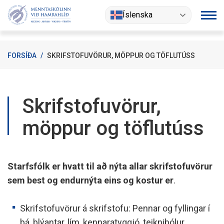
Fara
Íslenska
í
efni
FORSÍÐA
/
SKRIFSTOFUVÖRUR, MÖPPUR OG TÖFLUTÚSS
Skrifstofuvörur,
möppur og töflutúss
Starfsfólk er hvatt til að nýta allar skrifstofuvörur
sem best og endurnýta eins og kostur er
.
Skrifstofuvörur á skrifstofu: Pennar og fyllingar í
þá, blýantar, lím, kennaratyggjó, teiknibólur,