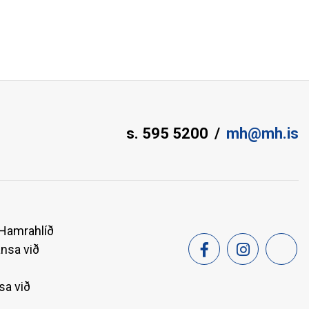
s. 595 5200
mh@mh.is
 Hamrahlíð
ansa við
sa við