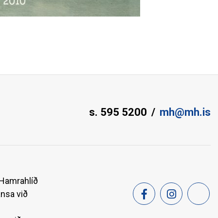
s. 595 5200
mh@mh.is
 Hamrahlíð
ansa við